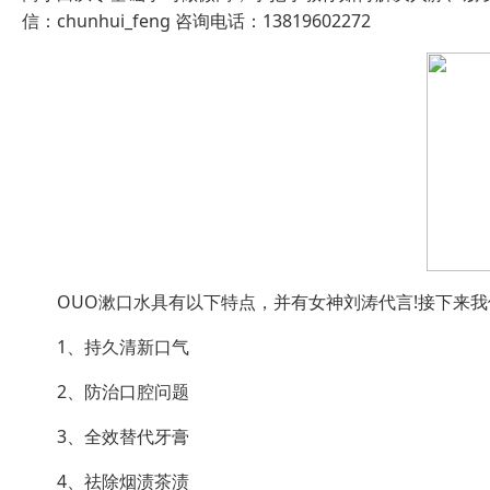
信：chunhui_feng 咨询电话：13819602272
OUO漱口水具有以下特点，并有女神刘涛代言!接下来我们看下图! 
1、持久清新口气
2、防治口腔问题
3、全效替代牙膏
4、祛除烟渍茶渍