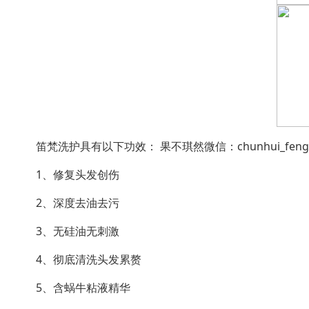
笛梵洗护具有以下功效： 果不琪然微信：chunhui_feng 咨
1、修复头发创伤
2、深度去油去污
3、无硅油无刺激
4、彻底清洗头发累赘
5、含蜗牛粘液精华