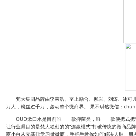
梵大集团品牌由李荣浩、至上励合、柳岩、刘涛、冰可儿、
万人，粉丝过千万，轰动整个微商界。 果不琪然微信：chunhui_f
OUO漱口水是目前唯一一款抑菌类，唯一一款便携式携
让行业瞩目的是梵大独创的的“连赢模式”打破传统的微商品
商小白从零基础学习做微商，手把手教你如何解决人脉、朋