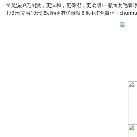
笛梵洗护无刺激，更温和，更保湿，更柔顺!一瓶笛梵毛囊净
173元(立减10元)!!!团购更有优惠哦!!! 果不琪然微信：chunhui