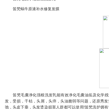
笛梵蜗牛原液补水修复发膜
笛梵毛囊净化强根洗发乳能有效净化毛囊油垢及化学残留
发，受损，干枯，头屑，头痒，头油脆弱等问题，还原秀发
弛，头皮下垂，头发烫染损害人群都可以使用!笛梵洗护拥有专