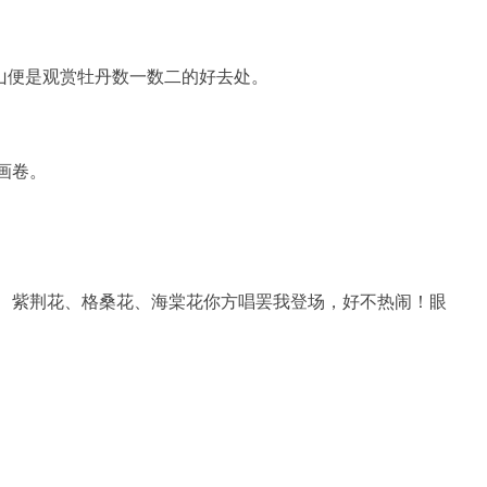
山便是观赏牡丹数一数二的好去处。
画卷。
、紫荆花、格桑花、海棠花你方唱罢我登场，好不热闹！眼