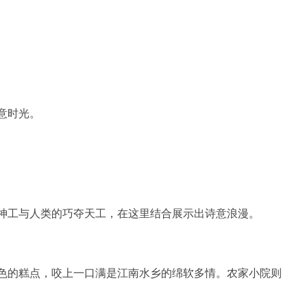
意时光。
）
）
神工与人类的巧夺天工，在这里结合展示出诗意浪漫。
）
色的糕点，咬上一口满是江南水乡的绵软多情。农家小院则