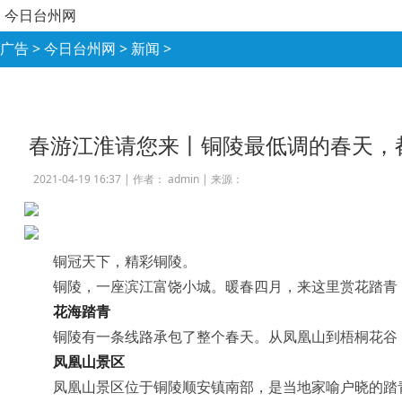
今日台州网
广告
>
今日台州网
>
新闻
>
春游江淮请您来丨铜陵最低调的春天，
2021-04-19 16:37 |
作者： admin
|
来源：
铜冠天下，精彩铜陵。
铜陵，一座滨江富饶小城。暖春四月，来这里赏花踏青
花海踏青
铜陵有一条线路承包了整个春天。从凤凰山到梧桐花谷
凤凰山景区
凤凰山景区位于铜陵顺安镇南部，是当地家喻户晓的踏