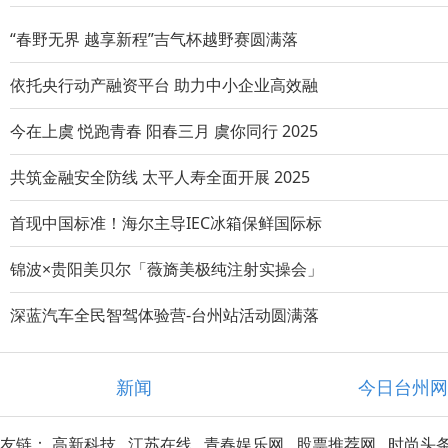
“春野无界 越享新程”吉气杯越野赛圆满落
依托央行动产融资平台 助力中小企业高效融
今在上虞 悦跑青春 阳春三月 虞你同行 2025
共筑金融安全防线 太平人寿全面开展 2025
首现中国标准！海尔主导IEC冰箱保鲜国际标
锦波×贵阳美贝尔「薇旖美极纯注射实操会」
深蓝汽车全民智驾体验营-台州站活动圆满落
新闻
今日台州
友链：
高新科技
江苏在线
青春娱乐网
股票推荐网
时尚头