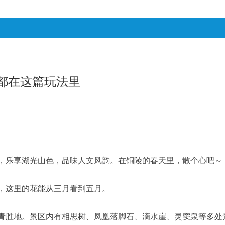
都在这篇玩法里
，乐享湖光山色，品味人文风韵。在铜陵的春天里，散个心吧～
，这里的花能从三月看到五月。
青胜地。景区内有相思树、凤凰落脚石、滴水崖、灵窦泉等多处